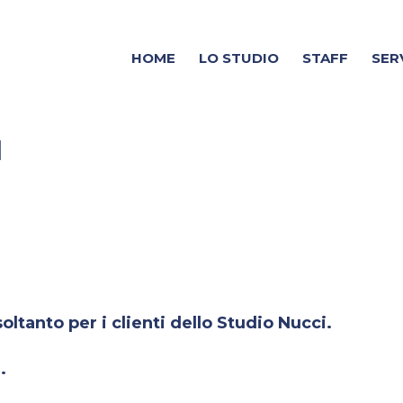
HOME
LO STUDIO
STAFF
SER
I
ltanto per i clienti dello Studio Nucci.
.