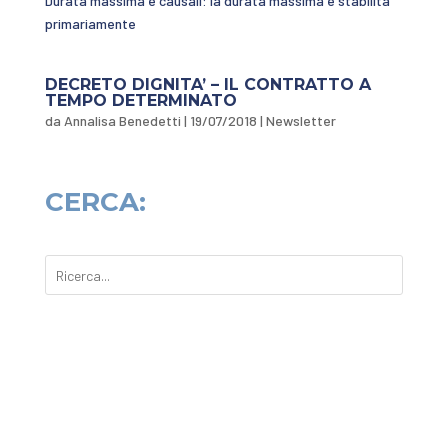
Durata massima e causali: la durata massima è stabilita
primariamente
DECRETO DIGNITA’ – IL CONTRATTO A
TEMPO DETERMINATO
da
Annalisa Benedetti
|
19/07/2018
|
Newsletter
CERCA: